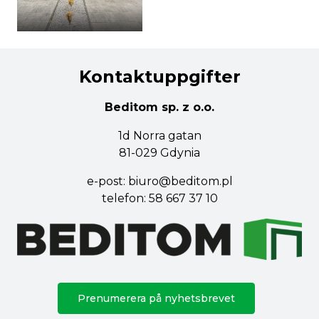
Kontaktuppgifter
Beditom sp. z o.o.
1d Norra gatan
81-029 Gdynia
e-post:
biuro@beditom.pl
telefon:
58 667 37 10
Prenumerera på nyhetsbrevet