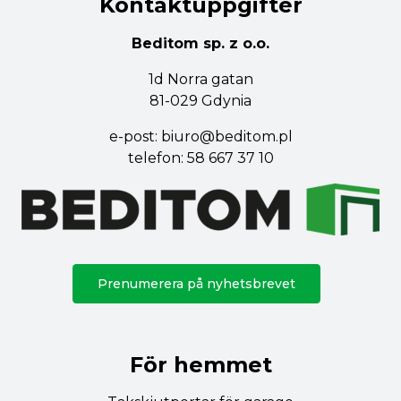
Kontaktuppgifter
Beditom sp. z o.o.
1d Norra gatan
81-029 Gdynia
e-post:
biuro@beditom.pl
telefon:
58 667 37 10
Prenumerera på nyhetsbrevet
För hemmet