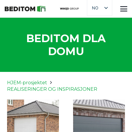
NO
BEDITOM DLA
DOMU
HJEM-prosjektet
REALISERINGER OG INSPIRASJONER