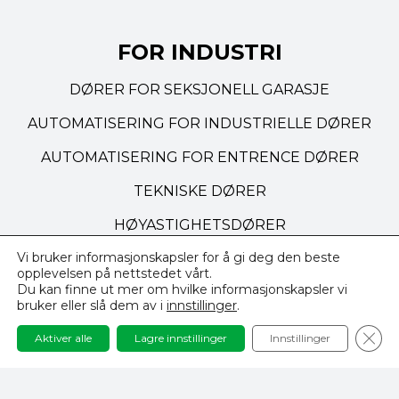
FOR INDUSTRI
DØRER FOR SEKSJONELL GARASJE
AUTOMATISERING FOR INDUSTRIELLE DØRER
AUTOMATISERING FOR ENTRENCE DØRER
TEKNISKE DØRER
HØYASTIGHETSDØRER
Vi bruker informasjonskapsler for å gi deg den beste
opplevelsen på nettstedet vårt.
NAVIGASJON
Du kan finne ut mer om hvilke informasjonskapsler vi
bruker eller slå dem av i
innstillinger
.
PERSONVERNERKLÆRING
Clos
Aktiver alle
Lagre innstillinger
Innstillinger
VILKÅR OG BETINGELSER
REALISERINGER OG INSPIRASJONER