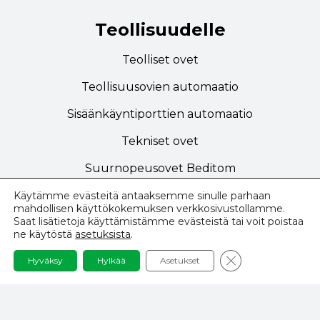
Teollisuudelle
Teolliset ovet
Teollisuusovien automaatio
Sisäänkäyntiporttien automaatio
Tekniset ovet
Suurnopeusovet Beditom
Käytämme evästeitä antaaksemme sinulle parhaan
mahdollisen käyttökokemuksen verkkosivustollamme.
Navigointi
Saat lisätietoja käyttämistämme evästeistä tai voit poistaa
ne käytöstä
asetuksista
.
Tietosuojakäytäntö
Sulje GDPR-eväst
Hyväksy
Hylkää
Asetukset
Sivuston ehdot ja edellytykset
Toteutukset ja inspiraatiot