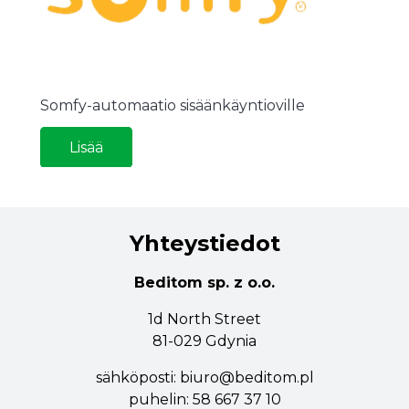
Somfy-automaatio sisäänkäyntioville
Lisää
Yhteystiedot
Beditom sp. z o.o.
1d North Street
81-029 Gdynia
sähköposti:
biuro@beditom.pl
puhelin:
58 667 37 10