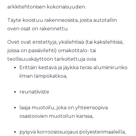
arkkitehtonisen kokonaisuuden.
Täyte koostuu rakenneosista, joista autotallin
oven osat on rakennettu.
Ovet ovat eristettyjä, yksilehtisiä (tai kaksilehtisiä,
joissa on passiivilehti) omakotitalo- tai
teollisuuskäyttöön tarkoitettuja ovia.
Erittäin kestävä ja jäykkä teräs-alumiinirunko
ilman lämpökatkoa,
reunatiiviste
laaja muotoilu, joka on yhteensopiva
osastoovien muotoilun kanssa,
pysyvä korroosiosuojaus polyesterimaaleilla,