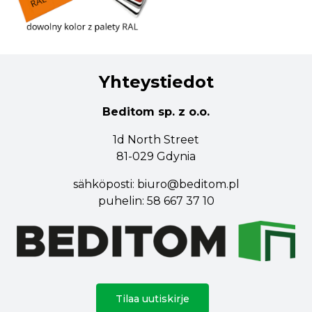
Yhteystiedot
Beditom sp. z o.o.
1d North Street
81-029 Gdynia
sähköposti:
biuro@beditom.pl
puhelin:
58 667 37 10
Tilaa uutiskirje