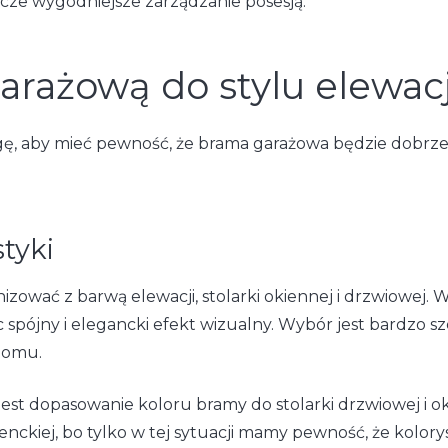
zcze wygodniejsze zarządzanie posesją.
arażową do stylu elewacj
agę, aby mieć pewność, że brama garażowa będzie dobrze
styki
ować z barwą elewacji, stolarki okiennej i drzwiowej. 
ójny i elegancki efekt wizualny. Wybór jest bardzo szer
 domu.
st dopasowanie koloru bramy do stolarki drzwiowej i okie
ckiej, bo tylko w tej sytuacji mamy pewność, że kolorys