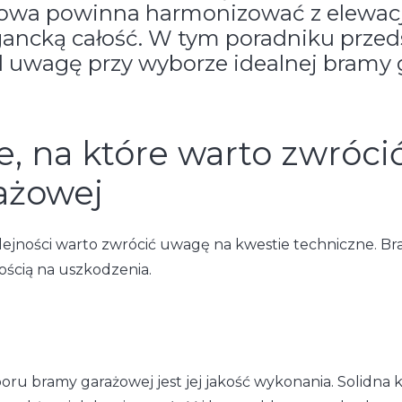
ażowa powinna harmonizować z elewacją
egancką całość. W tym poradniku prze
od uwagę przy wyborze idealnej bramy 
, na które warto zwróci
ażowej
olejności warto zwrócić uwagę na kwestie techniczne. Br
nością na uszkodzenia.
bramy garażowej jest jej jakość wykonania. Solidna ko