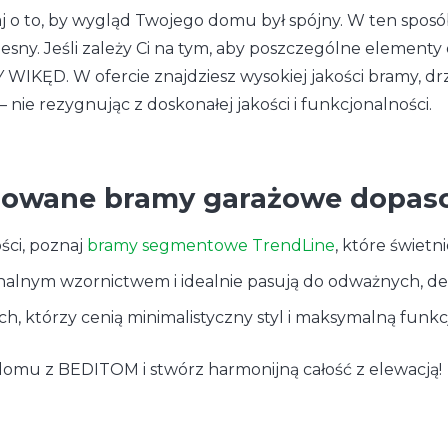
j o to, by wygląd Twojego domu był spójny. W ten spos
sny. Jeśli zależy Ci na tym, aby poszczególne elementy 
IKĘD. W ofercie znajdziesz wysokiej jakości bramy, drzw
– nie rezygnując z doskonałej jakości i funkcjonalności.
dowane bramy garażowe dopas
ości, poznaj
bramy segmentowe TrendLine
, które świet
alnym wzornictwem i idealnie pasują do odważnych, de
ch, którzy cenią minimalistyczny styl i maksymalną funkc
omu z BEDITOM i stwórz harmonijną całość z elewacją!