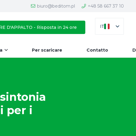
biuro@beditom.pl
+48 58 667 37 10
IT
E D'APPALTO - Risposta in 24 ore
da
Per scaricare
Contatto
D
 sintonia
i per i