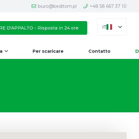
biuro@beditom.pl
+48 58 667 37 10
IT
E D'APPALTO - Risposta in 24 ore
da
Per scaricare
Contatto
D