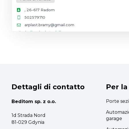
, 26-617 Radom
502579710
arplast.bramy@gmail.com
indicazioni stradali
ALU STOL BUD MICHAŁ TYMIŃSKI
Punto di vendita
Kościerska 27, 83-330 Glincz
48514858315
Dettagli di contatto
Per la
biuro@mtgop.pl
https://mtgop.pl
Porte sez
Beditom sp. z o.o.
indicazioni stradali
Automazio
1d Strada Nord
garage
81-029 Gdynia