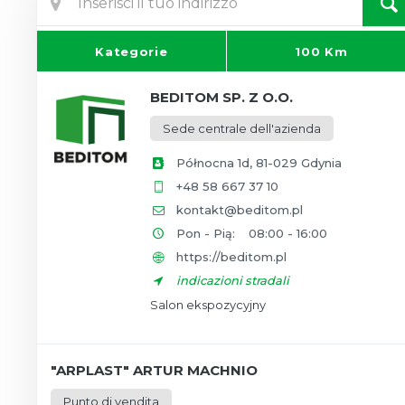
Kategorie
100 Km
BEDITOM SP. Z O.O.
Sede centrale dell'azienda
Północna 1d, 81-029 Gdynia
+48 58 667 37 10
kontakt@beditom.pl
Pon - Pią:
08:00 - 16:00
https://beditom.pl
indicazioni stradali
Salon ekspozycyjny
"ARPLAST" ARTUR MACHNIO
Punto di vendita