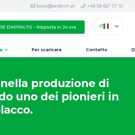
biuro@beditom.pl
+48 58 667 37 10
IT
E D'APPALTO - Risposta in 24 ore
da
Per scaricare
Contatto
D
 nella produzione di
do uno dei pionieri in
lacco.