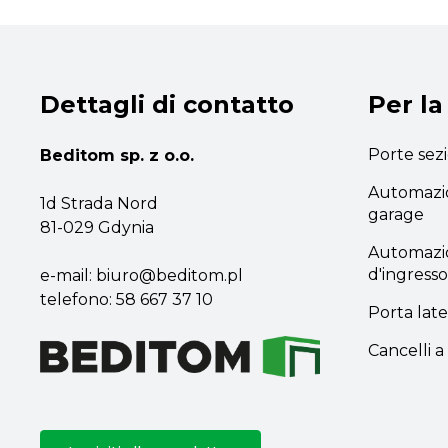
Dettagli di contatto
Per la
Porte sez
Beditom sp. z o.o.
Automazio
1d Strada Nord
garage
81-029 Gdynia
Automazio
d'ingresso
e-mail:
biuro@beditom.pl
telefono:
58 667 37 10
Porta late
Cancelli 