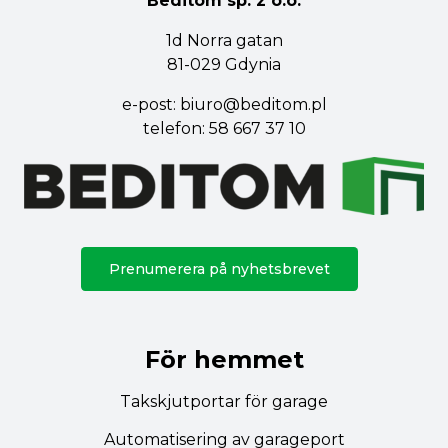
Beditom sp. z o.o.
1d Norra gatan
81-029 Gdynia
e-post:
biuro@beditom.pl
telefon:
58 667 37 10
Prenumerera på nyhetsbrevet
För hemmet
Takskjutportar för garage
Automatisering av garageport