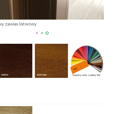
z klamką
Ry