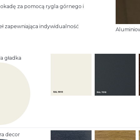
okadę za pomocą rygla górnego i
eł zapewniająca indywidualność
zawias listwowy
Zamek 
a gładka
ra decor