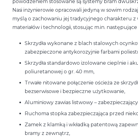
powodzeniem stosowane są systemy bram dwuskrz
Nasi inżynierowie opracowali jedyną w sowim rodz
myślą o zachowaniu jej tradycyjnego charakteru z
materiałów i technologii, stosując m.in. następujące
Skrzydła wykonane z blach stalowych ocynko
zabezpieczone antykorozyjnie farbami polie
Skrzydła standardowo izolowane cieplnie i ak
poliuretanowej o gr. 40 mm,
Trwałe nitowane połączenie ościeża ze skrzyd
bezserwisowe i bezpieczne użytkowanie,
Aluminiowy zawias listwowy – zabezpieczający
Ruchoma stopka zabezpieczająca przed nie
Zamek z klamką i wkładką patentową zapewn
bramy z zewnątrz,