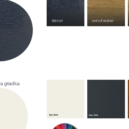
decor
winchester
a gładka