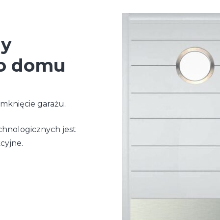
my
go domu
mknięcie garażu.
chnologicznych jest
cyjne.