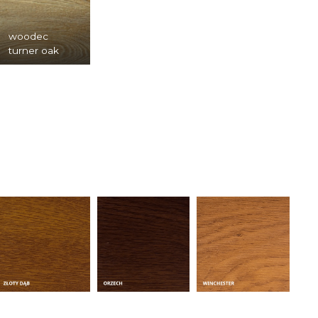
woodec
turner oak