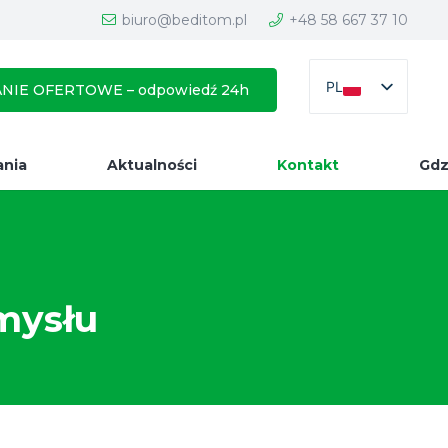
biuro@beditom.pl
+48 58 667 37 10
PL
NIE OFERTOWE – odpowiedź 24h
ania
Aktualności
Kontakt
Gdz
mysłu