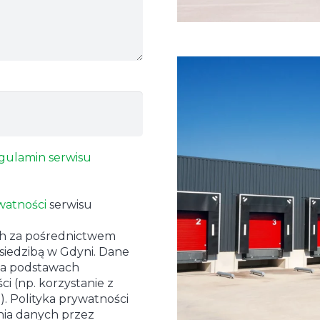
gulamin serwisu
watności
serwisu
ch za pośrednictwem
 siedzibą w Gdyni. Dane
na podstawach
i (np. korzystanie z
. Polityka prywatności
nia danych przez