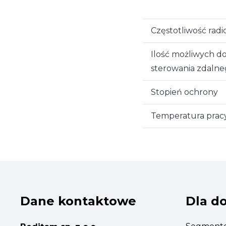
Częstotliwość rad
Ilość możliwych d
sterowania zdaln
Stopień ochrony
Temperatura prac
Dane kontaktowe
Dla d