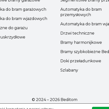
we bramy garażowe
Segmentowe bramy prz
ka do bram garażowych
Automatyka do bram
przemysłowych
ka do bram wjazdowych
Automatyka do bram wj
zne do garażu
Drzwi techniczne
uskrzydłowe
Bramy harmonijkowe
Bramy szybkobieżne Be
Doki przeładunkowe
Szlabany
© 2024 – 2026 Beditom