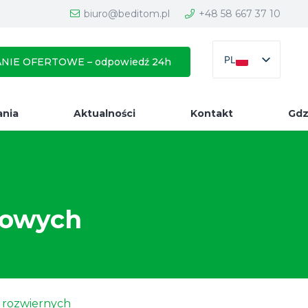
biuro@beditom.pl
+48 58 667 37 10
PL
NIE OFERTOWE – odpowiedź 24h
ania
Aktualności
Kontakt
Gdz
łowych
 rozwiernych