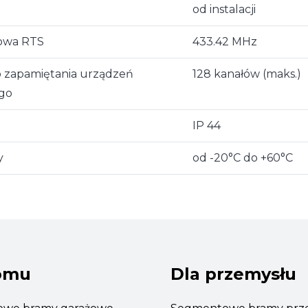
od instalacji
iowa RTS
433.42 MHz
o zapamiętania urządzeń
128 kanałów (maks.)
ego
IP 44
y
od -20°C do +60°C
omu
Dla przemysłu