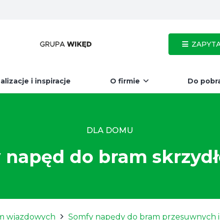
ZAPYTA
alizacje i inspiracje
O firmie
Do pobr
DLA DOMU
 napęd do bram skrzyd
m wjazdowych
Somfy napędy do bram przesuwnych i