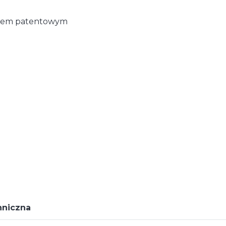
uczem patentowym
hniczna