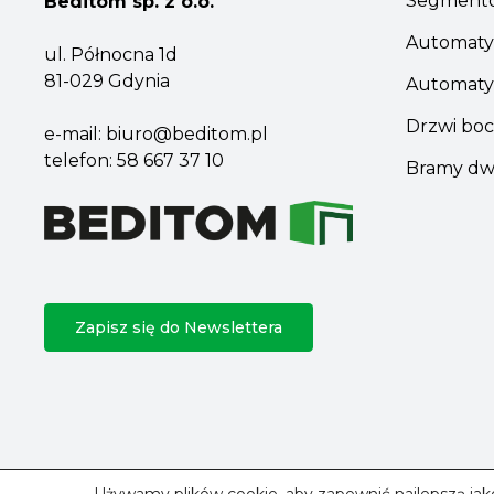
Segmento
Beditom sp. z o.o.
Automaty
ul. Północna 1d
81-029 Gdynia
Automaty
Drzwi boc
e-mail:
biuro@beditom.pl
telefon:
58 667 37 10
Bramy dw
Zapisz się do Newslettera