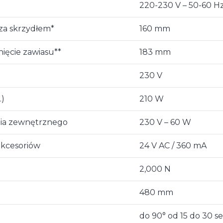
220-230 V – 50-60 H
za skrzydłem*
160 mm
ęcie zawiasu**
183 mm
230 V
)
210 W
enia zewnętrznego
230 V – 60 W
 akcesoriów
24 V AC / 360 mA
2,000 N
480 mm
do 90° od 15 do 30 s