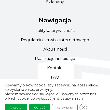
Szlabany
Nawigacja
Polityka prywatności
Regulamin serwisu internetowego
Aktualności
Realizacje i inspiracje
Kontakt
FAQ
Używamy plików cookie, aby zapewnić najlepszą jakość
korzystania z naszej witryny.
Możesz dowiedzieć się więcej o używanych przez nas
plikach cookie lub wyłączyć je w
ustawieniach
.
© 2024 – 2026 Beditom
Zamknij baner 
Akceptuj
Odrzuć
Ustawienia