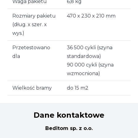
Waga pakietu
6,8 kg
Rozmiary pakietu
470 x 230 x 210 mm
(dług. x szer. x
wys.)
Przetestowano
36 500 cykli (szyna
dla
standardowa)
90 000 cykli (szyna
wzmocniona)
Wielkość bramy
do 15 m2
Dane kontaktowe
Beditom sp. z o.o.