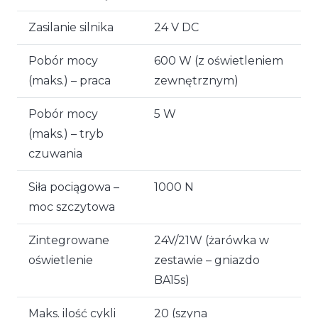
Zasilanie silnika
24 V DC
Pobór mocy
600 W (z oświetleniem
(maks.) – praca
zewnętrznym)
Pobór mocy
5 W
(maks.) – tryb
czuwania
Siła pociągowa –
1000 N
moc szczytowa
Zintegrowane
24V/21W (żarówka w
oświetlenie
zestawie – gniazdo
BA15s)
Maks. ilość cykli
20 (szyna