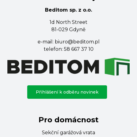
Beditom sp. z o.o.
1d North Street
81-029 Gdyně
e-mail:
biuro@beditom.pl
telefon:
58 667 37 10
Přihlášení k odběru novinek
Pro domácnost
Sekční garážová vrata