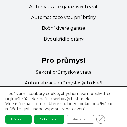
Automatizace garážových vrat
Automatizace vstupní brány
Boční dveře garáže
Dvoukřídlé brány
Pro průmysl
Sekční průmyslová vrata
Automatizace průmyslových dveří
Automatizace vstupní brány
Používáme soubory cookie, abychom vám poskytli co
nejlepší zážitek z našich webových stránek.
Více informací o tom, které soubory cookie používáme,
Technické dveře
můžete zjistit nebo vypnout v
nastavení
.
Vysokorychlostní dveře Beditom
Zavřít Banne
Přijmout
Odmítnout
Nastavení