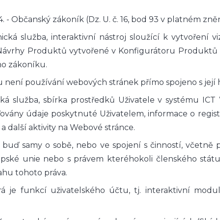
 - Občanský zákoník (Dz. U. č. 16, bod 93 v platném zněn
ická služba, interaktivní nástroj sloužící k vytvoření
 Návrhy Produktů vytvořené v Konfigurátoru Produktů m
ho zákoníku.
ou není používání webových stránek přímo spojeno s její
cká služba, sbírka prostředků Uživatele v systému IC
ažďovány údaje poskytnuté Uživatelem, informace o re
 další aktivity na Webové stránce.
é buď samy o sobě, nebo ve spojení s činností, včetně
opské unie nebo s právem kteréhokoli členského státu
hu tohoto práva.
á je funkcí uživatelského účtu, tj. interaktivní modu