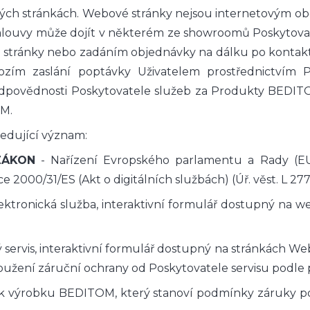
vých stránkách. Webové stránky nejsou internetovým
mlouvy může dojít v některém ze showroomů Poskytovat
stránky nebo zadáním objednávky na dálku po kontaktu
hozím zaslání poptávky Uživatelem prostřednictvím
dpovědnosti Poskytovatele služeb za Produkty BEDIT
OM.
edující význam:
ZÁKON
- Nařízení Evropského parlamentu a Rady (EU
2000/31/ES (Akt o digitálních službách) (Úř. věst. L 277, 2
ektronická služba, interaktivní formulář dostupný na w
ý servis, interaktivní formulář dostupný na stránkách W
žení záruční ochrany od Poskytovatele servisu podle 
ný k výrobku BEDITOM, který stanoví podmínky záruky p