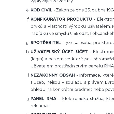
vyplývající ze záruky.
KÓD
CIVIL
- Zákon ze dne 23. dubna 1964.
KONFIGURÁTOR PRODUKTU
- Elektron
prvků a vlastností výrobku uživatelem.
nabídku ve smyslu § 66 odst. 1 občanské
SPOTŘEBITEL
- fyzická osoba, pro kter
UŽIVATELSKÝ ÚČET
,
ÚČET
- Elektroni
(login) a heslem, ve které jsou shrom
Uživatelem prostřednictvím panelu RMA a
NEZÁKONNÝ OBSAH
- informace, kter
služeb, nejsou v souladu s právem Evr
ohledu na konkrétní předmět nebo pova
PANEL RMA
- Elektronická služba, kter
reklamaci.