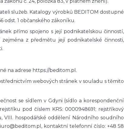
a zákonů č. 24, položka 83, v platném znění).
vateli služeb. Katalogy výrobků BEDITOM dostupné
6 odst. 1 občanského zákoníku.
ánek přímo spojeno s její podnikatelskou činností,
 zejména z předmětu její podnikatelské činnosti,
i.
é na adrese https://beditom.pl.
rostřednictvím webových stránek v souladu s těmito
t se sídlem v Gdyni (sídlo a korespondenční
rejstříku pod číslem KRS: 0000948691; rejstříkový
, VIII. hospodářské oddělení Národního soudního
biuro@beditom.pl, kontaktní telefonní číslo: +48 58