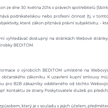
kon ze dne 30. května 2014 o právech spotřebitelů (Sbír
onává podnikatelskou nebo profesní činnost (tj. v tomto
ubjektivity, které zákon přiznává právní subjektivitu; -
tivní vyhledávač dostupný na stránkách Webové stránky
 Výrobky BEDITOM.
 informace o výrobcích BEDITOM umístěné na Webových
. 1 občanského zákoníku. K uzavření kupní smlouvy m
ebu pro B2B zákazníky odděleného od těchto Webovýc
př. kontaktu ze strany Poskytovatele služeb po předch
způsobem, který je v souladu s jejich účelem, předmětem