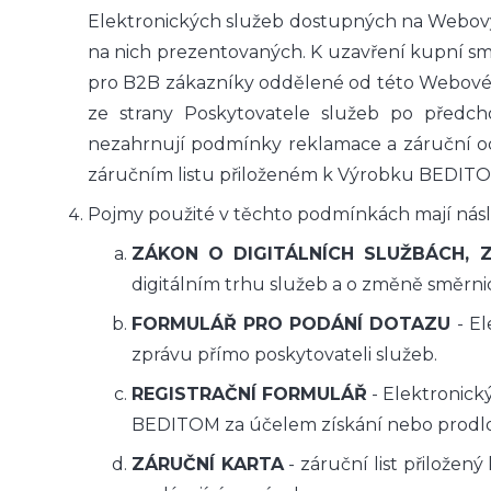
Elektronických služeb dostupných na Webo
na nich prezentovaných. K uzavření kupní s
pro B2B zákazníky oddělené od této Webové 
ze strany Poskytovatele služeb po předc
nezahrnují podmínky reklamace a záruční o
záručním listu přiloženém k Výrobku BEDIT
Pojmy použité v těchto podmínkách mají násl
ZÁKON O DIGITÁLNÍCH SLUŽBÁCH, 
digitálním trhu služeb a o změně směrnice 
FORMULÁŘ PRO PODÁNÍ DOTAZU
- El
zprávu přímo poskytovateli služeb.
REGISTRAČNÍ FORMULÁŘ
- Elektronick
BEDITOM za účelem získání nebo prodlou
ZÁRUČNÍ KARTA
- záruční list přilože