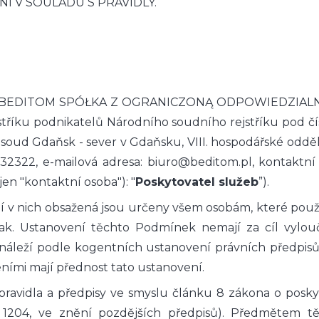
NÍ V SOULADU S PRAVIDLY.
nost BEDITOM SPÓŁKA Z OGRANICZONĄ ODPOWIEDZIALNOŚ
ejstříku podnikatelů Národního soudního rejstříku pod č
oud Gdaňsk - sever v Gdaňsku, VIII. hospodářské odděle
2322, e-mailová adresa: biuro@beditom.pl, kontaktní t
 jen "kontaktní osoba"): "
Poskytovatel služeb
”).
v nich obsažená jsou určeny všem osobám, které použív
k. Ustanovení těchto Podmínek nemají za cíl vylouči
m náleží podle kogentních ustanovení právních předpis
ími mají přednost tato ustanovení.
ravidla a předpisy ve smyslu článku 8 zákona o posky
 1204, ve znění pozdějších předpisů). Předmětem tě