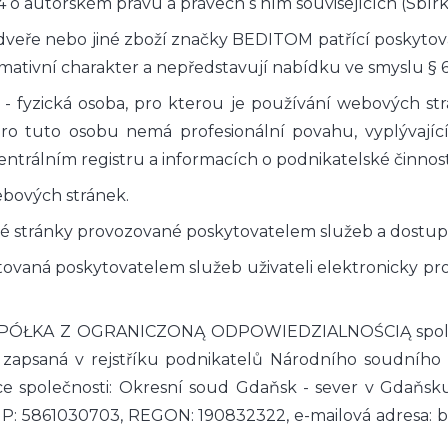
 o autorském právu a právech s ním souvisejících (Sbírk
 dveře nebo jiné zboží značky BEDITOM patřící poskyto
ativní charakter a nepředstavují nabídku ve smyslu § 6
- fyzická osoba, pro kterou je používání webových str
ro tuto osobu nemá profesionální povahu, vyplývající
trálním registru a informacích o podnikatelské činnost
bových stránek.
é stránky provozované poskytovatelem služeb a dostupn
tovaná poskytovatelem služeb uživateli elektronicky p
ÓŁKA Z OGRANICZONĄ ODPOWIEDZIALNOŚCIĄ společnos
, zapsaná v rejstříku podnikatelů Národního soudního 
 společnosti: Okresní soud Gdaňsk - sever v Gdaňsku
; NIP: 5861030703, REGON: 190832322, e-mailová adresa: 