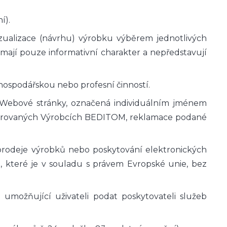
í).
 vizualizace (návrhu) výrobku výběrem jednotlivých
ají pouze informativní charakter a nepředstavují
 hospodářskou nebo profesní činností.
T Webové stránky, označená individuálním jménem
gistrovaných Výrobcích BEDITOM, reklamace podané
 prodeje výrobků nebo poskytování elektronických
, které je v souladu s právem Evropské unie, bez
l umožňující uživateli podat poskytovateli služeb