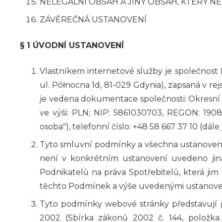
NELEGÁLNÍ OBSAH A JINÝ OBSAH, KTERÝ NE
ZÁVĚREČNÁ USTANOVENÍ
§ 1 ÚVODNÍ USTANOVENÍ
Vlastníkem internetové služby je společ
ul. Północna 1d, 81-029 Gdynia), zapsaná v r
je vedena dokumentace společnosti: Okresní s
ve výši: PLN; NIP: 5861030703, REGON: 19083
osoba"), telefonní číslo: +48 58 667 37 10 (dále
Tyto smluvní podmínky a všechna ustanovení 
není v konkrétním ustanovení uvedeno jina
Podnikatelů na práva Spotřebitelů, která ji
těchto Podmínek a výše uvedenými ustanoven
Tyto podmínky webové stránky představují p
2002 (Sbírka zákonů 2002 č. 144, položka