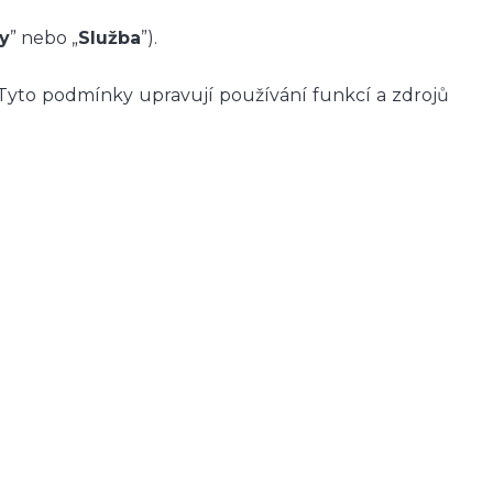
y
” nebo „
Služba
”).
to podmínky upravují používání funkcí a zdrojů