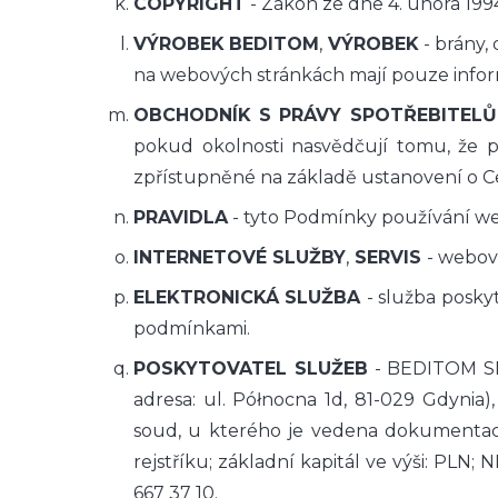
COPYRIGHT
- Zákon ze dne 4. února 1994
VÝROBEK
BEDITOM
,
VÝROBEK
- brány,
na webových stránkách mají pouze inform
OBCHODNÍK S PRÁVY SPOTŘEBITELŮ
pokud okolnosti nasvědčují tomu, že p
zpřístupněné na základě ustanovení o Cen
PRAVIDLA
- tyto Podmínky používání we
INTERNETOVÉ SLUŽBY
,
SERVIS
- webov
ELEKTRONICKÁ SLUŽBA
- služba posky
podmínkami.
POSKYTOVATEL SLUŽEB
- BEDITOM SP
adresa: ul. Północna 1d, 81-029 Gdynia)
soud, u kterého je vedena dokumentace
rejstříku; základní kapitál ve výši: PLN
667 37 10.