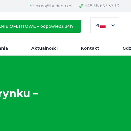
biuro@beditom.pl
+48 58 667 37 10
PL
NIE OFERTOWE – odpowiedź 24h
ania
Aktualności
Kontakt
Gdz
rynku –