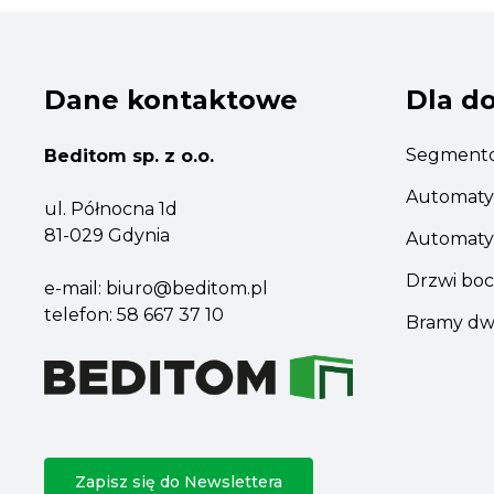
Dane kontaktowe
Dla d
Segmento
Beditom sp. z o.o.
Automaty
ul. Północna 1d
81-029 Gdynia
Automaty
Drzwi boc
e-mail:
biuro@beditom.pl
telefon:
58 667 37 10
Bramy dw
Zapisz się do Newslettera