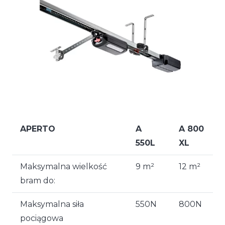
APERTO
A
A 800
550L
XL
Maksymalna wielkość
9 m²
12 m²
bram do:
Maksymalna siła
550N
800N
pociągowa