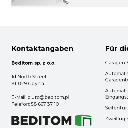
Kontaktangaben
Für d
Garagen-S
Beditom sp. z o.o.
Automati
1d North Street
Garagent
81-029 Gdynia
Automati
Eingangs
E-Mail:
biuro@beditom.pl
Telefon:
58 667 37 10
Seitentür
Zweiflüge