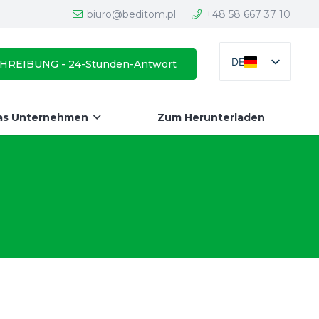
biuro@beditom.pl
+48 58 667 37 10
DE
REIBUNG - 24-Stunden-Antwort
as Unternehmen
Zum Herunterladen